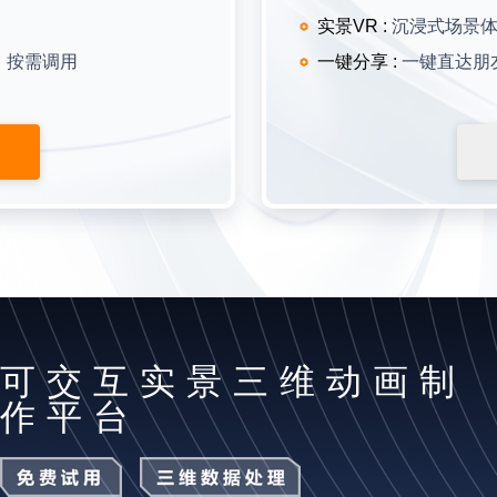
实景VR
:
沉浸式场景
，按需调用
一键分享
:
一键直达朋
可交互实景三维动画制
作平台