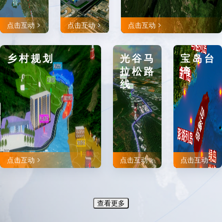
点击互动
点击互动
点击互动
乡村规划
光谷马
宝岛台
拉松路
湾
线
点击互动
点击互动
点击互动
查看更多