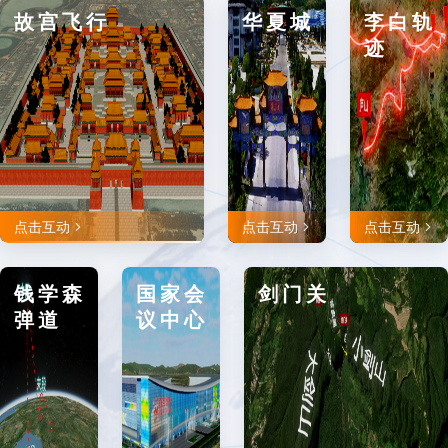
故宫飞行
华夏城
李白轨
迹
点击互动
点击互动
点击互动
钱学森
国家会
剑门关
弹道
议中心