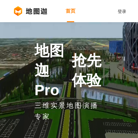
首页
登录
地图
抢先
迦
体验
Pro
三维实景地图演播
专家